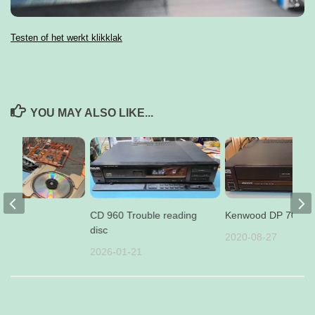
Testen of het werkt klikklak
YOU MAY ALSO LIKE...
CD 73
CD 960 Trouble reading
Kenwood DP 700
disc
19
2020-08-27
2026-01-21