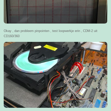
Okay , dan probleem pinpointen , test loopwerkje erin , CDM-2 uit
CD160/360