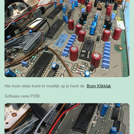
Het mute relais komt er moeilijk op je hoort de
Brom Klikklak
Software verie P208