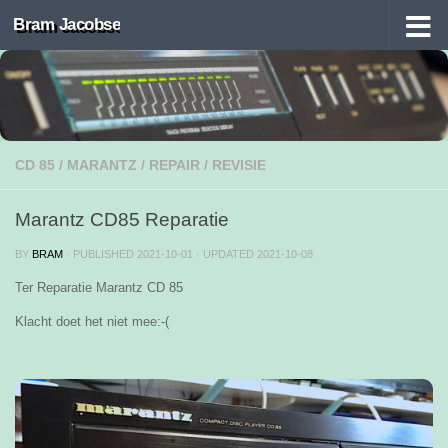
Bram Jacobse
Skip to content
CD 85
/
MARANTZ
/
REPAIR
/
REVISIE
Marantz CD85 Reparatie
BY
BRAM
· PUBLISHED
2021-10-01
· UPDATED
2021-10-08
Ter Reparatie Marantz CD 85
Klacht doet het niet mee:-(