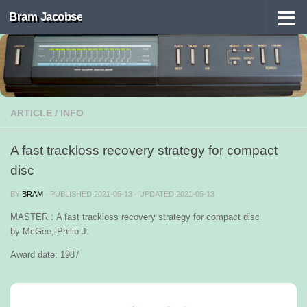
Bram Jacobse
Skip to content
ARTICLE
/
INFO
A fast trackloss recovery strategy for compact
disc
BY
BRAM
· PUBLISHED
2021-05-13
· UPDATED
2021-05-13
MASTER : A fast trackloss recovery strategy for compact disc
by McGee, Philip J.
Award date: 1987