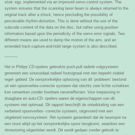
strat- egy, implemented via an improved servo control system. The
system ensures that the scanning laser beam is always returned to the
original track after a shock, hence precluding the possibility of
perceivable rhythm-distortion. This is done without the use of the
subcode content of the data on the disc, but rather using position
information based upon the periodicity of the servo error signals. Two
different means are used to damp the motion of the arm, and an
extended track-capture-and-hold range system is also described.
———-
Het in Philips CD-spelers gebruikte push-pull radiele volgsysteem
genereert een sinusoidaal radieel foutsignaal met een beperkt stabiel
regel- gebied. De oorspronkelijke oplossing van dit ‘probleem’ bestond
uit een spoorverlies-correctie systeem dat slechts zeer lichte schokken
kon verwerken zonder hoorbare neveneffecten. Voor toepassing in
draagbare en auto-CD- spelers waren de eigenschappen van dit
systeem niet optimaal. Dit rapport beschrijft de ontwikkeling van een
verbeterd spoorverlies- correctie systeem, uitgevoerd met een
uitgebreid servosysteem. Ret systeem garandeert dat de laserspot na
een stoot altijd op het oorspronkelijke spoor terugkomt, waardoor een
ritmestoring uitgesloten wordt. Dit wordt gedaan zonder gebruik te