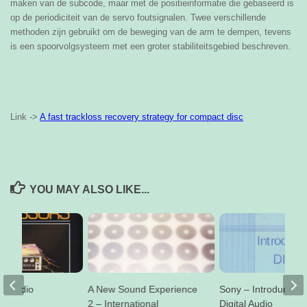
maken van de subcode, maar met de positieinformatie die gebaseerd is
op de periodiciteit van de servo foutsignalen. Twee verschillende
methoden zijn gebruikt om de beweging van de arm te dempen, tevens
is een spoorvolgsysteem met een groter stabiliteitsgebied beschreven.
Link ->
A fast trackloss recovery strategy for compact disc
YOU MAY ALSO LIKE...
al Audio
A New Sound Experience
Sony – Introduction 
s
2 – International
Digital Audio