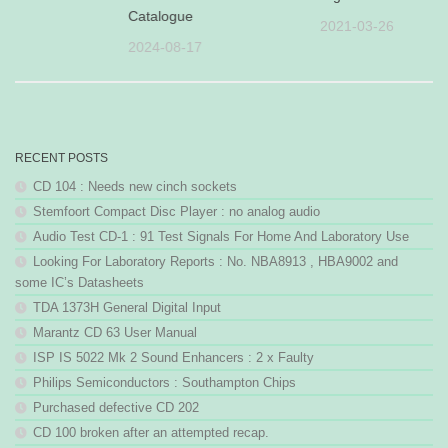
Catalogue
27
2021-03-26
2024-08-17
RECENT POSTS
CD 104 : Needs new cinch sockets
Stemfoort Compact Disc Player : no analog audio
Audio Test CD-1 : 91 Test Signals For Home And Laboratory Use
Looking For Laboratory Reports : No. NBA8913 , HBA9002 and
some IC’s Datasheets
TDA 1373H General Digital Input
Marantz CD 63 User Manual
ISP IS 5022 Mk 2 Sound Enhancers : 2 x Faulty
Philips Semiconductors : Southampton Chips
Purchased defective CD 202
CD 100 broken after an attempted recap.